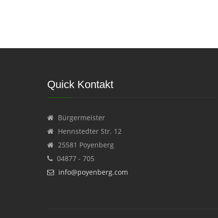
Quick Kontakt
Bürgermeister
Hennstedter Str. 12
25581 Poyenberg
04877 - 705
info@poyenberg.com