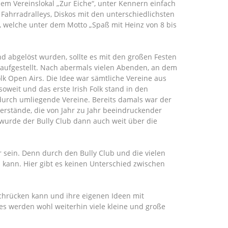
 dem Vereinslokal „Zur Eiche“, unter Kennern einfach
Fahrradralleys, Diskos mit den unterschiedlichsten
n, welche unter dem Motto „Spaß mit Heinz von 8 bis
d abgelöst wurden, sollte es mit den großen Festen
 aufgestellt. Nach abermals vielen Abenden, an dem
lk Open Airs. Die Idee war sämtliche Vereine aus
weit und das erste Irish Folk stand in den
 durch umliegende Vereine. Bereits damals war der
derstände, die von Jahr zu Jahr beeindruckender
 wurde der Bully Club dann auch weit über die
 sein. Denn durch den Bully Club und die vielen
n kann. Hier gibt es keinen Unterschied zwischen
achrücken kann und ihre eigenen Ideen mit
 es werden wohl weiterhin viele kleine und große