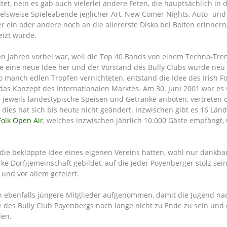
ltet, nein es gab auch vielerlei andere Feten, die hauptsächlich in
elsweise Spieleabende jeglicher Art, New Comer Nights, Auto- und 
er ein oder andere noch an die allererste Disko bei Bolten erinner
eizt wurde.
n Jahren vorbei war, weil die Top 40 Bands von einem Techno-Tren
te eine neue Idee her und der Vorstand des Bully Clubs wurde neu
 manch edlen Tropfen vernichteten, entstand die Idee des Irish Fo
 Konzept des Internationalen Marktes. Am 30. Juni 2001 war es so
 jeweils landestypische Speisen und Getränke anboten, vertreten
d dies hat sich bis heute nicht geändert. Inzwischen gibt es 16 Län
 Folk Open Air
, welches inzwischen jährlich 10.000 Gäste empfängt,
ie bekloppte Idee eines eigenen Vereins hatten, wohl nur dankbar
ke Dorfgemeinschaft gebildet, auf die jeder Poyenberger stolz sei
 und vor allem gefeiert.
en ebenfalls jüngere Mitglieder aufgenommen, damit die Jugend n
te des Bully Club Poyenbergs noch lange nicht zu Ende zu sein und
den.