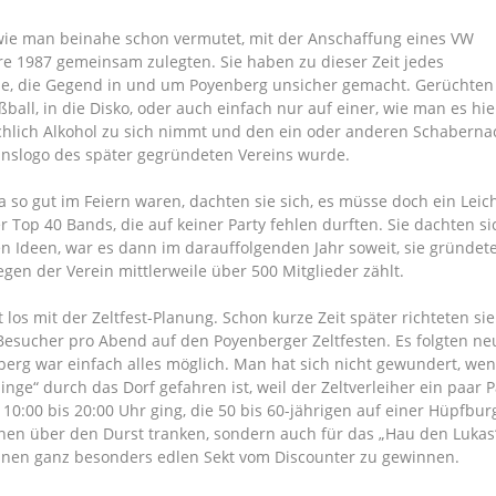
wie man beinahe schon vermutet, mit der Anschaffung eines VW
e 1987 gemeinsam zulegten. Sie haben zu dieser Zeit jedes
, die Gegend in und um Poyenberg unsicher gemacht. Gerüchten z
ball, in die Disko, oder auch einfach nur auf einer, wie man es hie
ichlich Alkohol zu sich nimmt und den ein oder anderen Schabernac
einslogo des später gegründeten Vereins wurde.
 so gut im Feiern waren, dachten sie sich, es müsse doch ein Leicht
 Top 40 Bands, die auf keiner Party fehlen durften. Sie dachten s
n Ideen, war es dann im darauffolgenden Jahr soweit, sie gründet
gegen der Verein mittlerweile über 500 Mitglieder zählt.
s mit der Zeltfest-Planung. Schon kurze Zeit später richteten sie 
 Besucher pro Abend auf den Poyenberger Zeltfesten. Es folgten n
berg war einfach alles möglich. Man hat sich nicht gewundert, wen
inge“ durch das Dorf gefahren ist, weil der Zeltverleiher ein paar
0:00 bis 20:00 Uhr ging, die 50 bis 60-jährigen auf einer Hüpfbu
inen über den Durst tranken, sondern auch für das „Hau den Lukas“
inen ganz besonders edlen Sekt vom Discounter zu gewinnen.