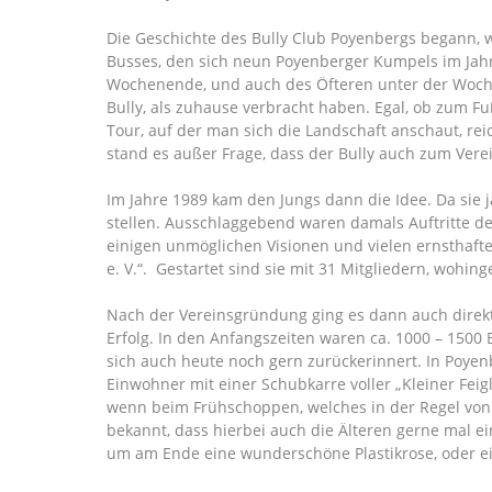
Die Geschichte des Bully Club Poyenbergs begann, 
Busses, den sich neun Poyenberger Kumpels im Jahr
Wochenende, und auch des Öfteren unter der Woche
Bully, als zuhause verbracht haben. Egal, ob zum Fuß
Tour, auf der man sich die Landschaft anschaut, re
stand es außer Frage, dass der Bully auch zum Ver
Im Jahre 1989 kam den Jungs dann die Idee. Da sie ja
stellen. Ausschlaggebend waren damals Auftritte der
einigen unmöglichen Visionen und vielen ernsthafte
e. V.“. Gestartet sind sie mit 31 Mitgliedern, wohin
Nach der Vereinsgründung ging es dann auch direkt lo
Erfolg. In den Anfangszeiten waren ca. 1000 – 1500
sich auch heute noch gern zurückerinnert. In Poyen
Einwohner mit einer Schubkarre voller „Kleiner Feigl
wenn beim Frühschoppen, welches in der Regel von 1
bekannt, dass hierbei auch die Älteren gerne mal e
um am Ende eine wunderschöne Plastikrose, oder e