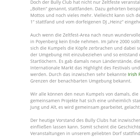
Doch der Bully Club hat nicht nur Zeltfeste veransta
„Bolten“ genannt, stattfanden. Dazu gehörten beispi
Mottos und noch vieles mehr. Vielleicht kann sich d
1“ stattfand und vom dorfeigenen DJ „Heinz“ eingeh
Auch wenn die Zeltfest-Area nach neun wundervolle
in Poyenberg kein Ende nehmen. Im Jahre 2000 soll
sich die Kumpels die Köpfe zerbrachen und dabei so
der Umgebung mit einzubeziehen und so entstand das
Startlöchern. Es gab damals neun Länderstände, die
Internationale Markt das Highlight des Festivals un
werden. Durch das inzwischen sehr bekannte
Irish
Grenzen der benachbarten Umgebung bekannt.
Wir alle können den neun Kumpels von damals, die d
gemeinsamen Projekte hat sich eine unheimlich star
Jung und Alt, es wird gemeinsam gearbeitet, gelacht
Der heutige Vorstand des Bully Clubs hat inzwisch
einfließen lassen kann. Somit scheint die Geschich
Veranstaltungen in unserem geliebten Dorf stattfin